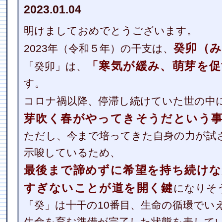
2023.01.04
明けましておめでとうございます。
癸卯（
2023年（令和５年）の干支は、
「寒気が緩み、萌芽を促
「癸卯」は、
す。
コロナ禍以降、停滞し続けていた世の中
芽吹く春がやってきそうだという
ただし、今まで培ってきた自身の力が試
示唆しているため、
最後まで諦めずに希望を持ち続けな
すぎないことが道を開く鍵
になりそ
「癸」は十干の10番目、生命の循環でい