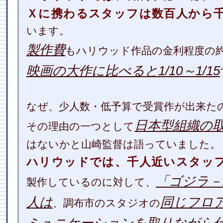
Ｘに携わるスタッフは数百人から
います。
製作費
もハリウッド作品の金利程度の約
映画の大作に比べると1/10～1/15
なぜ、少人数・低予算で受賞作が出来た
日本型組織の
その理由の一つとして
はないかと山崎監督は語っていました。
ハリウッドでは、千人近いスタッ
「ゴジラ－1
製作しているのに対して、
人は
同じフロ
、調布市のスタジオの