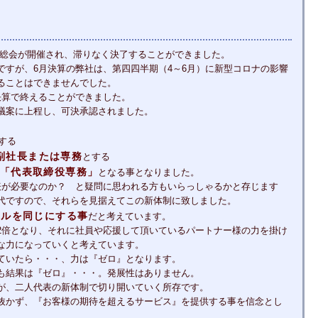
時株主総会が開催され、滞りなく決了することができました。
ですが、6月決算の弊社は、第四四半期（4～6月）に新型コロナの影響
ることはできませんでした。
決算で終えることができました。
議案に上程し、可決承認されました。
する
副社長または専務
とする
「代表取締役専務」
となる事となりました。
表が必要なのか？ と疑問に思われる方もいらっしゃるかと存じます
代ですので、それらを見据えてこの新体制に致しました。
トルを同じにする事
だと考えています。
2倍となり、それに社員や応援して頂いているパートナー様の力を掛け
な力になっていくと考えています。
ていたら・・・、力は『ゼロ』となります。
も結果は『ゼロ』・・・。発展性はありません。
が、二人代表の新体制で切り開いていく所存です。
抜かず、『お客様の期待を超えるサービス』を提供する事を信念とし