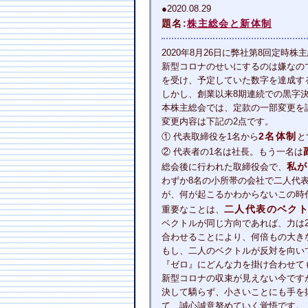
●2020.08.29
題名:
株主総会と新体制
2020年8月26日に弊社第8回定
新型コロナのせいにするのは嫌なの
を受け、予定していた数字を達成す
しかし、創業以来8期連続での黒字
本株主総会では、定款の一部変更を
変更内容は下記の2点です。
2名体制
① 代表取締役を1名から
と
② 代表者の1名は社長。もう一名は
私が
総会後に行われた取締役会で、
わずか8名の小所帯の会社で二人代
が、何が起こるかわからないこの時
二人代表のベク
重要なことは、
ベクトルが同じ方向であれば、力は
合わせることにより、何倍もの大き
もし、二人のベクトルが反対を向い
『ゼロ』にどんな力を掛け合わせて
新型コロナの収束が見えない今です
決して驕らず、小さいことにも手を
て、誠心誠意努めていく覚悟です。